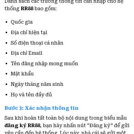
Danh sách các trường thông tin cần nhập cho hệ
thống
RR88
bao gồm:
Quốc gia
Địa chỉ hiện tại
Số điện thoại cá nhân
Địa chỉ Email
Tên đăng nhập mong muốn
Mật khẩu
Ngày tháng năm sinh
Họ và tên đầy đủ
Bước 3: Xác nhận thông tin
Sau khi hoàn tất toàn bộ nội dung trong biểu mẫu
đăng ký RR88
, bạn hãy nhấn nút “Đăng ký” để gửi
yêu cầu đến hệ thống. Lúc này, nhà cái sẽ gửi một