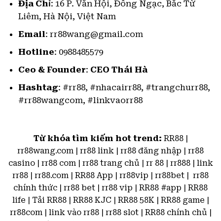
Địa Chỉ
: 16 P. Văn Hội, Đông Ngạc, Bắc Từ
Liêm, Hà Nội, Việt Nam
Email
:
rr88wang@gmail.com
Hotline
: 0988485579
Ceo & Founder
:
CEO Thái Hà
Hashtag
: #rr88, #nhacairr88, #trangchurr88,
#rr88wangcom, #linkvaorr88
Từ khóa tìm kiếm hot trend:
RR88 |
rr88wang.com
| rr88 link | rr88 đăng nhập | rr88
casino | rr88 com | rr88 trang chủ | rr 88 | rr888 | link
rr88 | rr88.com | RR88 App | rr88vip | rr88bet | rr88
chính thức | rr88 bet | rr88 vip | RR88 #app | RR88
life | Tải RR88 | RR88 KJC | RR88 58K | RR88 game |
rr88com | link vào rr88 | rr88 slot | RR88 chính chủ |