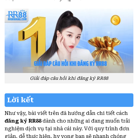
Giải đáp câu hỏi khi đăng ký RR88
Lời kết
Như vậy, bài viết trên đã hướng dẫn chi tiết cách
đăng ký RR88
dành cho những ai đang muốn trải
nghiệm dịch vụ tại nhà cái này. Với quy trình đơn
giản, dễ thực hiện, hy vọng bạn sẽ nhanh chóng