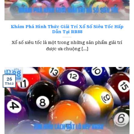
Khám Phá Hình Thức Giải Trí Xổ Số Siêu Tốc Hấp
Dẫn Tại RR88
Xổ số siêu tốc là một trong những sản phẩm giải trí
được ưa chuộng [...]
26
Th12