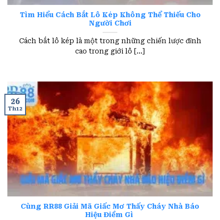
Tìm Hiểu Cách Bắt Lô Kép Không Thể Thiếu Cho
Người Chơi
Cách bắt lô kép là một trong những chiến lược đỉnh
cao trong giới lô [...]
26
Th12
Cùng RR88 Giải Mã Giấc Mơ Thấy Cháy Nhà Báo
Hiệu Điềm Gì