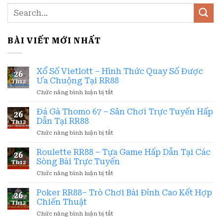
BÀI VIẾT MỚI NHẤT
Xổ Số Vietlott – Hình Thức Quay Số Được
26
Ưa Chuộng Tại RR88
Th12
ở
Chức năng bình luận bị tắt
Xổ
Số
Đá Gà Thomo 67 – Sân Chơi Trực Tuyến Hấp
26
Vietlott
Dẫn Tại RR88
Th12
–
ở
Chức năng bình luận bị tắt
Hình
Đá
Thức
Gà
Roulette RR88 – Tựa Game Hấp Dẫn Tại Các
Quay
26
Thomo
Số
Sòng Bài Trực Tuyến
Th12
67
Được
ở
Chức năng bình luận bị tắt
–
Ưa
Roulette
Sân
Chuộng
RR88
Poker RR88– Trò Chơi Bài Đỉnh Cao Kết Hợp
Chơi
Tại
26
–
Trực
Chiến Thuật
RR88
Th12
Tựa
Tuyến
ở
Chức năng bình luận bị tắt
Game
Hấp