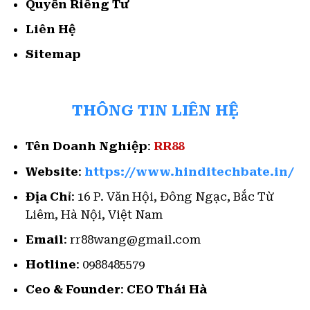
Quyền Riêng Tư
Liên Hệ
Sitemap
THÔNG TIN LIÊN HỆ
Tên Doanh Nghiệp
:
RR88
Website
:
https://www.hinditechbate.in/
Địa Chỉ
: 16 P. Văn Hội, Đông Ngạc, Bắc Từ
Liêm, Hà Nội, Việt Nam
Email
:
rr88wang@gmail.com
Hotline
: 0988485579
Ceo & Founder
:
CEO Thái Hà