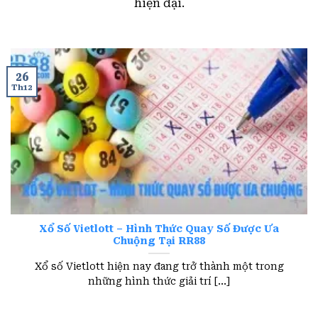
hiện đại.
26
Th12
Xổ Số Vietlott – Hình Thức Quay Số Được Ưa
Chuộng Tại RR88
Xổ số Vietlott hiện nay đang trở thành một trong
những hình thức giải trí [...]