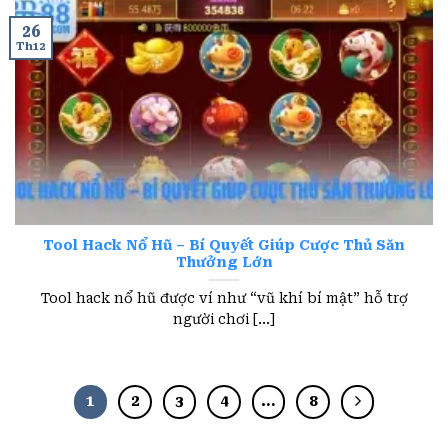
26
Th12
Tool Hack Nổ Hũ – Bí Quyết Giúp Cược Thủ Săn
Thưởng Lớn
Tool hack nổ hũ được ví như “vũ khí bí mật” hỗ trợ
người chơi [...]
1
2
3
4
…
8