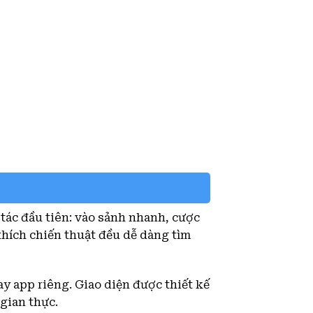
tác đầu tiên: vào sảnh nhanh, cược
thích chiến thuật đều dễ dàng tìm
ay app riêng. Giao diện được thiết kế
gian thực.