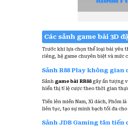
Các sảnh game bài 3D đặ
Trước khi lựa chọn thể loại bài yêu 
riêng, hệ game chuyên biệt và mức c
Sảnh R88 Play không gian c
Sảnh
game bài RR88
gây ấn tượng vớ
hiển thị tỉ lệ cược theo thời gian th
Tiến lên miền Nam, Xì dách, Phỏm là 
liên tục, tạo sự minh bạch tối đa ch
Sảnh JDB Gaming tân tiến c