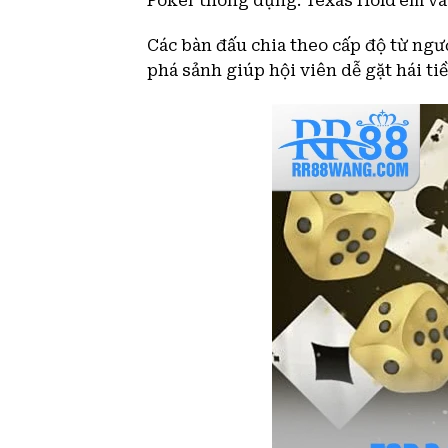
Poker thông dụng: Texas Hold’em v
Các bàn đấu chia theo cấp độ từ ngư
phá sảnh giúp hội viên dễ gặt hái ti