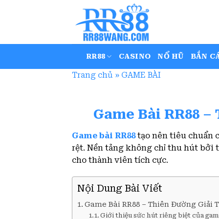
Skip
to
content
RR88
CASINO
NỔ HŨ
BẮN C
Trang chủ
»
GAME BÀI
Game Bài RR88 – 
Game bài RR88
tạo nên tiêu chuẩn c
rệt. Nền tảng không chỉ thu hút bởi
cho thành viên tích cực.
Nội Dung Bài Viết
Game Bài RR88 – Thiên Đường Giải T
Giới thiệu sức hút riêng biệt của ga