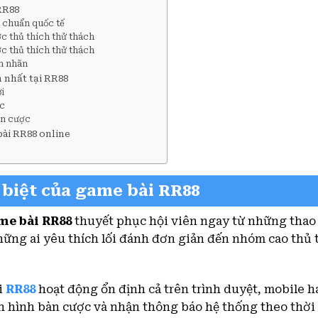
RR88
i chuẩn quốc tế
c thủ thích thử thách
c thủ thích thử thách
ãn nhãn
 nhất tại RR88
i
ốc
ần cược
bài RR88 online
g biệt của game bài RR88
me bài RR88
thuyết phục hội viên ngay từ những thao 
hững ai yêu thích lối đánh đơn giản đến nhóm cao thủ 
i
RR88
hoạt động ổn định cả trên trình duyệt, mobile h
nh hình bàn cược và nhận thông báo hệ thống theo thời 