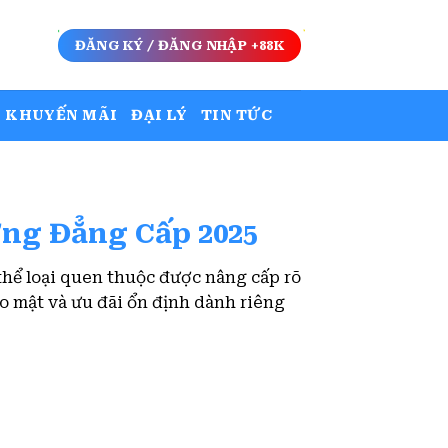
ĐĂNG KÝ / ĐĂNG NHẬP +88K
KHUYẾN MÃI
ĐẠI LÝ
TIN TỨC
ởng Đẳng Cấp 2025
 thể loại quen thuộc được nâng cấp rõ
o mật và ưu đãi ổn định dành riêng