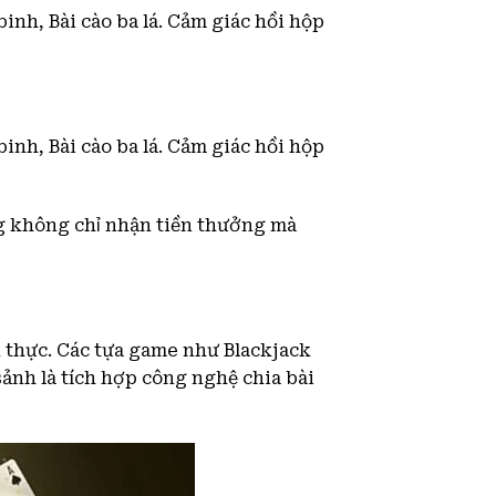
inh, Bài cào ba lá. Cảm giác hồi hộp
inh, Bài cào ba lá. Cảm giác hồi hộp
g không chỉ nhận tiền thưởng mà
n thực. Các tựa game như Blackjack
sảnh là tích hợp công nghệ chia bài