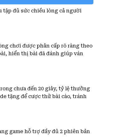
 tập đủ sức chiều lòng cả người
hòng chơi được phân cấp rõ ràng theo
i, hiển thị bài đã đánh giúp ván
rong chưa đến 20 giây, tỷ lệ thưởng
de tặng để cược thử bài cào, tránh
rang game hỗ trợ đầy đủ 2 phiên bản