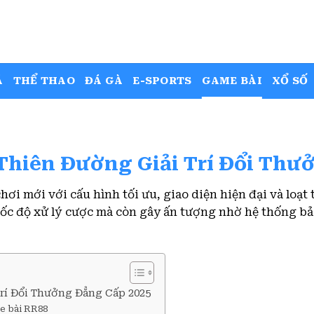
Á
THỂ THAO
ĐÁ GÀ
E-SPORTS
GAME BÀI
XỔ SỐ
Thiên Đường Giải Trí Đổi Thư
hơi mới với cấu hình tối ưu, giao diện hiện đại và loạt
 tốc độ xử lý cược mà còn gây ấn tượng nhờ hệ thống bả
rí Đổi Thưởng Đẳng Cấp 2025
me bài RR88