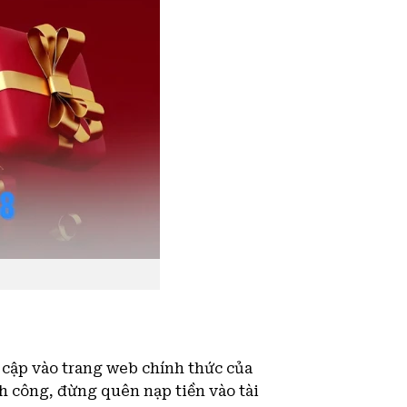
y cập vào trang web chính thức của
h công, đừng quên nạp tiền vào tài