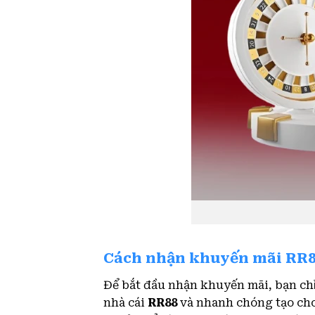
Cách nhận khuyến mãi RR8
Để bắt đầu nhận
khuyến mãi
, bạn ch
nhà cái
RR88
và nhanh chóng tạo cho