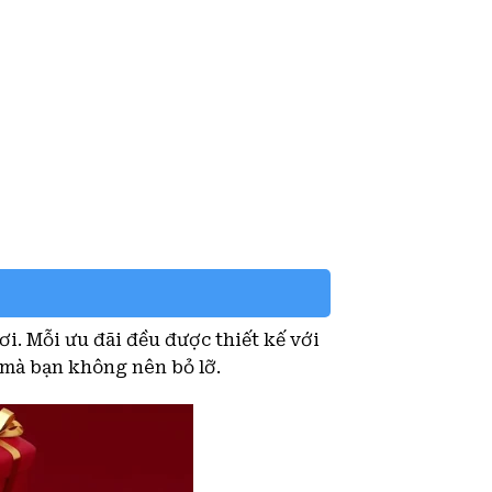
. Mỗi ưu đãi đều được thiết kế với
 mà bạn không nên bỏ lỡ.