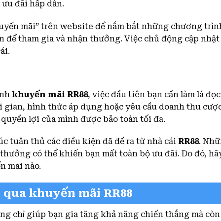
 ưu đãi hấp dẫn.
huyến mãi” trên website để nắm bắt những chương trình
ạn để tham gia và nhận thưởng. Việc chủ động cập nhậ
ái.
ình
khuyến mãi RR88
, việc đầu tiên bạn cần làm là đọ
i gian, hình thức áp dụng hoặc yêu cầu doanh thu cượ
 quyền lợi của mình được bảo toàn tối đa.
c tuân thủ các điều kiện đã đề ra từ nhà cái
RR88
. Nhữ
 thưởng có thể khiến bạn mất toàn bộ ưu đãi. Do đó, hã
n mãi nào.
ỏ qua khuyến mãi RR88
g chỉ giúp bạn gia tăng khả năng chiến thắng mà còn mở