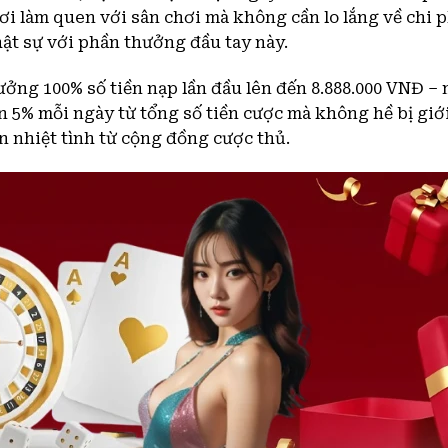
i làm quen với sân chơi mà không cần lo lắng về chi ph
hật sự với phần thưởng đầu tay này.
ởng 100% số tiền nạp lần đầu lên đến 8.888.000 VNĐ – 
n 5% mỗi ngày từ tổng số tiền cược mà không hề bị giới 
 nhiệt tình từ cộng đồng cược thủ.