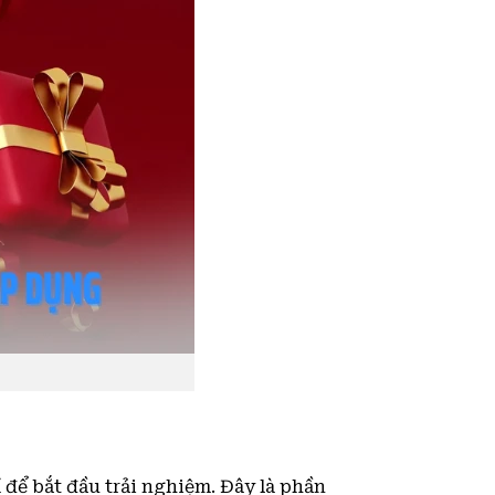
 để bắt đầu trải nghiệm. Đây là phần