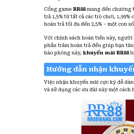
Cổng game
RR88
mang đến chương trì
trả 1,5% từ tất cả các trò chơi, 1,9
hoàn trả tối đa đến 2,5% – một con s
Với chính sách hoàn tiền này, người c
phần trăm hoàn trả đều giúp bạn tăn
hào phóng này,
khuyến mãi RR88
l
Hướng dẫn nhận khuyế
Việc nhận
khuyến mãi
cực kỳ dễ dàng
và sử dụng các ưu đãi này một cách 