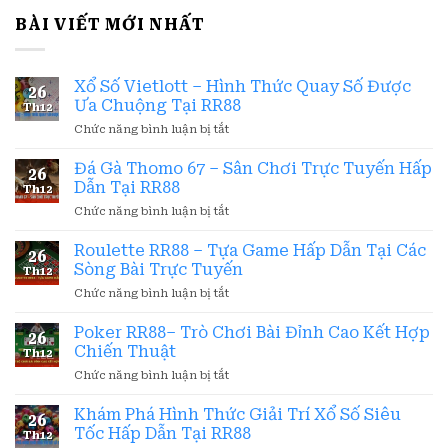
BÀI VIẾT MỚI NHẤT
Xổ Số Vietlott – Hình Thức Quay Số Được
26
Ưa Chuộng Tại RR88
Th12
ở
Chức năng bình luận bị tắt
Xổ
Số
Đá Gà Thomo 67 – Sân Chơi Trực Tuyến Hấp
26
Vietlott
Dẫn Tại RR88
Th12
–
ở
Chức năng bình luận bị tắt
Hình
Đá
Thức
Gà
Roulette RR88 – Tựa Game Hấp Dẫn Tại Các
Quay
26
Thomo
Số
Sòng Bài Trực Tuyến
Th12
67
Được
ở
Chức năng bình luận bị tắt
–
Ưa
Roulette
Sân
Chuộng
RR88
Poker RR88– Trò Chơi Bài Đỉnh Cao Kết Hợp
Chơi
Tại
26
–
Trực
Chiến Thuật
RR88
Th12
Tựa
Tuyến
ở
Chức năng bình luận bị tắt
Game
Hấp
Poker
Hấp
Dẫn
RR88–
Khám Phá Hình Thức Giải Trí Xổ Số Siêu
Dẫn
Tại
26
Trò
Tại
Tốc Hấp Dẫn Tại RR88
RR88
Th12
Chơi
Các