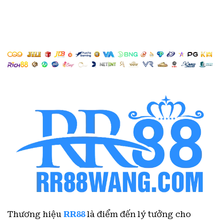
Hack
Chơi
Và
Nổ
Giải
Đầy
Hũ
Trí
Kịch
–
Dân
Tính
Bí
Gian
Tại
Quyết
Hấp
RR88
Giúp
Dẫn
Cược
Thủ
Săn
Thưởng
Lớn
Thương hiệu
RR88
là điểm đến lý tưởng cho