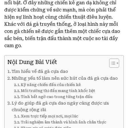
nổi bật. Ở đây những chiến kê gan dạ không chỉ
được kiểm chứng về sức mạnh, mà còn phải thể
hiện sự linh hoạt cùng chiến thuật điêu luyện.
Khác với đá gà truyền thống, ở loại hình này mỗi
con gà chiến sẽ được gắn thêm một chiếc cựa dao
sắc bén, biến trận đấu thành một cuộc so tài đầy
cam go.
Nội Dung Bài Viết
Tìm hiểu về đá gà cựa dao
Những yếu tố làm nên sức hút của đá gà cựa dao
Kỹ năng chiến đấu của chiến kê
Môi trường thi đấu mang tính khốc liệt
Tính bất ngờ cao trong từng trận đấu
Lý do giúp đá gà cựa dao ngày càng được ưa
chuộng rộng rãi
Xem trực tiếp mọi nơi, mọi lúc
Trải nghiệm âm thành và hình ảnh chân thực