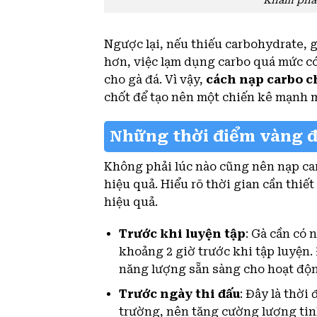
Khám phá 
Ngược lại, nếu thiếu carbohydrate, 
hơn, việc lạm dụng carbo quá mức có
cho gà đá. Vì vậy,
cách nạp carbo c
chốt để tạo nên một chiến kê mạnh m
Những thời điểm vàng đ
Không phải lúc nào cũng nên nạp car
hiệu quả. Hiểu rõ thời gian cần thiế
hiệu quả.
Trước khi luyện tập
: Gà cần có 
khoảng 2 giờ trước khi tập luyện.
năng lượng sẵn sàng cho hoạt độ
Trước ngày thi đấu
: Đây là thời
trường, nên tăng cường lượng tin