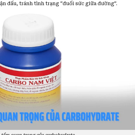
ận đấu, tránh tình trạng “đuối sức giữa đường”.