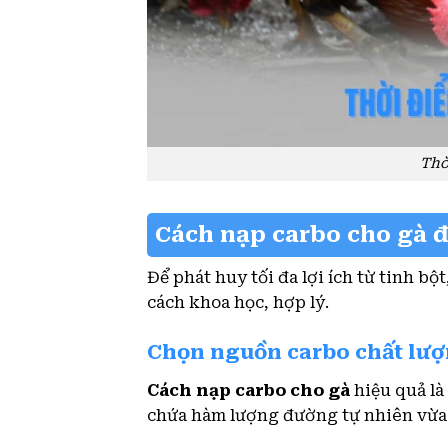
Thờ
Cách nạp carbo cho gà 
Để phát huy tối đa lợi ích từ tinh b
cách khoa học, hợp lý.
Chọn nguồn carbo chất lư
Cách nạp carbo cho gà
hiệu quả là
chứa hàm lượng đường tự nhiên vừa