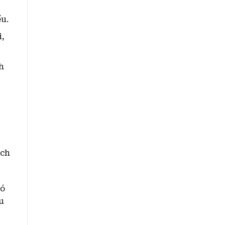
ều.
i,
h
ách
có
u