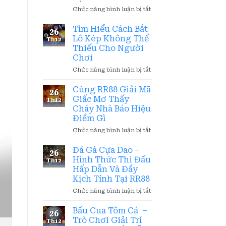
Cao
ở
Chức năng bình luận bị tắt
Kết
Khám
Hợp
Phá
Tìm Hiểu Cách Bắt
26
Chiến
Hình
Lô Kép Không Thể
Th12
Thuật
Thức
Thiếu Cho Người
Giải
Chơi
Trí
Xổ
ở
Chức năng bình luận bị tắt
Số
Tìm
Siêu
Hiểu
Cùng RR88 Giải Mã
26
Tốc
Cách
Giấc Mơ Thấy
Th12
Hấp
Bắt
Cháy Nhà Báo Hiệu
Dẫn
Lô
Điềm Gì
Tại
Kép
RR88
Không
ở
Chức năng bình luận bị tắt
Thể
Cùng
Thiếu
RR88
Đá Gà Cựa Dao –
26
Cho
Giải
Hình Thức Thi Đấu
Th12
Người
Mã
Hấp Dẫn Và Đầy
Chơi
Giấc
Kịch Tính Tại RR88
Mơ
Thấy
ở
Chức năng bình luận bị tắt
Cháy
Đá
Nhà
Gà
Bầu Cua Tôm Cá –
26
Báo
Cựa
Trò Chơi Giải Trí
Th12
Hiệu
Dao